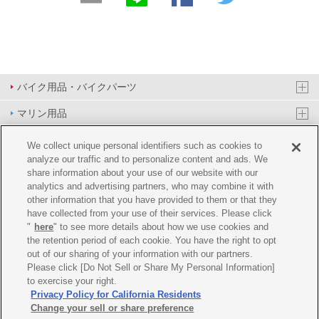
バイク用品・バイクパーツ
マリン用品
PAS/YPJ用品
We collect unique personal identifiers such as cookies to
analyze our traffic and to personalize content and ads. We
その他用品
share information about your use of our website with our
analytics and advertising partners, who may combine it with
イベント&エンターテイメント
other information that you have provided to them or that they
have collected from your use of their services. Please click
オンラインショップ
"
here
" to see more details about how we use cookies and
the retention period of each cookie. You have the right to opt
企業情報
out of our sharing of your information with our partners.
Please click [Do Not Sell or Share My Personal Information]
ご利用規約
推薦環境
プライバシーポリシー
Cookie ポリシー
to exercise your right.
Privacy Policy for California Residents
Change your sell or share preference