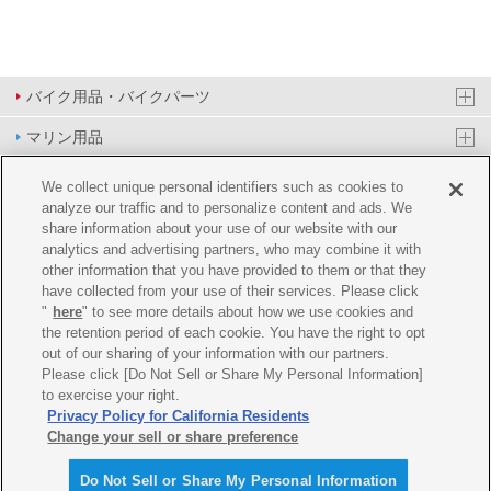
バイク用品・バイクパーツ
マリン用品
PAS/YPJ用品
We collect unique personal identifiers such as cookies to
analyze our traffic and to personalize content and ads. We
その他用品
share information about your use of our website with our
analytics and advertising partners, who may combine it with
イベント&エンターテイメント
other information that you have provided to them or that they
have collected from your use of their services. Please click
オンラインショップ
"
here
" to see more details about how we use cookies and
the retention period of each cookie. You have the right to opt
企業情報
out of our sharing of your information with our partners.
Please click [Do Not Sell or Share My Personal Information]
ご利用規約
推薦環境
プライバシーポリシー
Cookie ポリシー
to exercise your right.
Privacy Policy for California Residents
Change your sell or share preference
Do Not Sell or Share My Personal Information