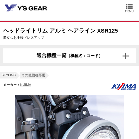
ヘッドライトリム アルミ ヘアライン XSR125
際立つお手軽ドレスアップ
適合機種一覧
（機種名：コード）
XSR125
BVF1
BVF2
STYLING
その他機種専用
メーカー：
KIJIMA