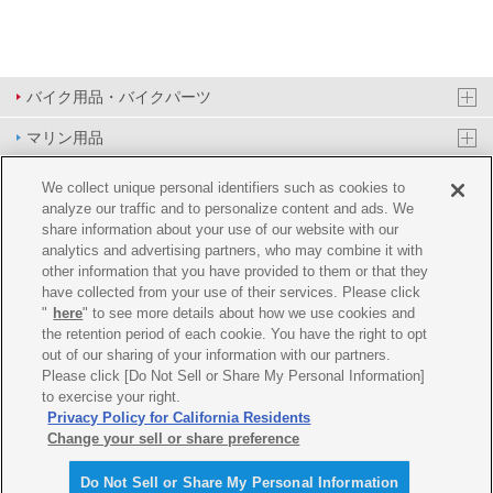
バイク用品・バイクパーツ
マリン用品
PAS/YPJ用品
We collect unique personal identifiers such as cookies to
analyze our traffic and to personalize content and ads. We
その他用品
share information about your use of our website with our
analytics and advertising partners, who may combine it with
イベント&エンターテイメント
other information that you have provided to them or that they
have collected from your use of their services. Please click
オンラインショップ
"
here
" to see more details about how we use cookies and
the retention period of each cookie. You have the right to opt
企業情報
out of our sharing of your information with our partners.
Please click [Do Not Sell or Share My Personal Information]
ご利用規約
推薦環境
プライバシーポリシー
Cookie ポリシー
to exercise your right.
Privacy Policy for California Residents
Change your sell or share preference
Do Not Sell or Share My Personal Information