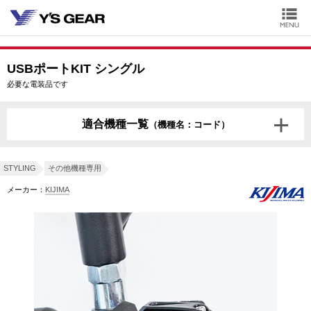
USBポートKIT シングル
必要な電装品です
適合機種一覧
（機種名：コード）
XSR125
BVF1
BVF2
STYLING
その他機種専用
メーカー：
KIJIMA