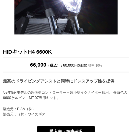
HIDキットH4 6600K
66,000
（税込）
/ 60,000円(税抜)
税率:10%
最高のドライビングアシストと同時にドレスアップ性を提供
'09年8耐モデルの超薄型コントローラー＋超小型イグナイター採用。 蒼白色の
6600ケルビン。MT-07専用キット。
製造元：PIAA（株）
販売元：（株）ワイズギア
購入先・在庫確認