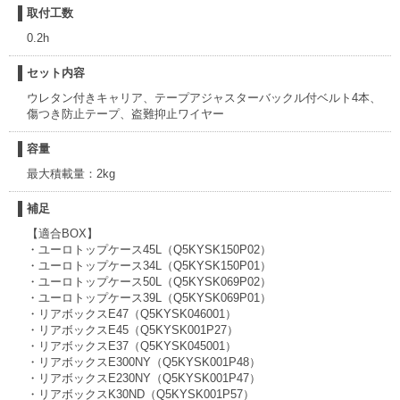
取付工数
0.2h
セット内容
ウレタン付きキャリア、テープアジャスターバックル付ベルト4本、
傷つき防止テープ、盗難抑止ワイヤー
容量
最大積載量：2kg
補足
【適合BOX】
・ユーロトップケース45L（Q5KYSK150P02）
・ユーロトップケース34L（Q5KYSK150P01）
・ユーロトップケース50L（Q5KYSK069P02）
・ユーロトップケース39L（Q5KYSK069P01）
・リアボックスE47（Q5KYSK046001）
・リアボックスE45（Q5KYSK001P27）
・リアボックスE37（Q5KYSK045001）
・リアボックスE300NY（Q5KYSK001P48）
・リアボックスE230NY（Q5KYSK001P47）
・リアボックスK30ND（Q5KYSK001P57）