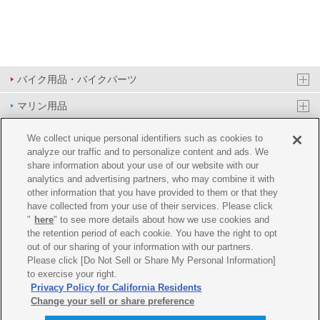
バイク用品・バイクパーツ
マリン用品
PAS/YPJ用品
We collect unique personal identifiers such as cookies to
analyze our traffic and to personalize content and ads. We
その他用品
share information about your use of our website with our
analytics and advertising partners, who may combine it with
イベント&エンターテイメント
other information that you have provided to them or that they
have collected from your use of their services. Please click
オンラインショップ
"
here
" to see more details about how we use cookies and
the retention period of each cookie. You have the right to opt
企業情報
out of our sharing of your information with our partners.
Please click [Do Not Sell or Share My Personal Information]
ご利用規約
推薦環境
プライバシーポリシー
Cookie ポリシー
to exercise your right.
Privacy Policy for California Residents
Change your sell or share preference