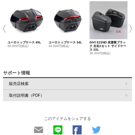
ユ
バ
8,
ユーロトップケース 45L
ユーロトップケース 34L
GIVI E22ND 未塗装ブラッ
66,000円(税込)
44,000円(税込)
ク 左右1セット サイドケー
ス 22L
36,300円(税込)
サポート情報
販売店検索
取付説明書（PDF）
このアイテムをシェアする