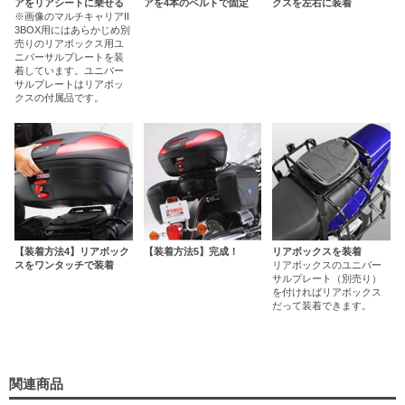
アをリアシートに乗せる
アを4本のベルトで固定
クスを左右に装着
※画像のマルチキャリアII
3BOX用にはあらかじめ別
売りのリアボックス用ユ
ニバーサルプレートを装
着しています。ユニバー
サルプレートはリアボッ
クスの付属品です。
【装着方法4】リアボック
【装着方法5】完成！
リアボックスを装着
スをワンタッチで装着
リアボックスのユニバー
サルプレート（別売り）
を付ければリアボックス
だって装着できます。
関連商品