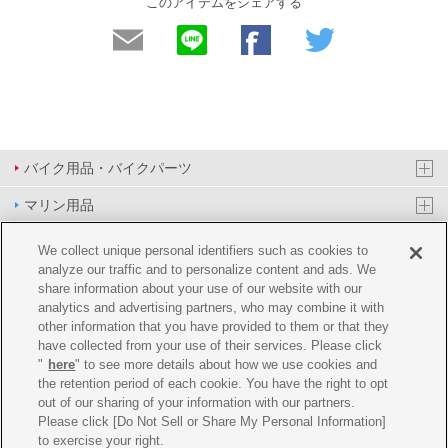
このアイテムをシェアする
バイク用品・バイクパーツ
マリン用品
PAS/YPJ用品
We collect unique personal identifiers such as cookies to
analyze our traffic and to personalize content and ads. We
その他用品
share information about your use of our website with our
analytics and advertising partners, who may combine it with
イベント&エンターテイメント
other information that you have provided to them or that they
have collected from your use of their services. Please click
オンラインショップ
"
here
" to see more details about how we use cookies and
the retention period of each cookie. You have the right to opt
企業情報
out of our sharing of your information with our partners.
Please click [Do Not Sell or Share My Personal Information]
ご利用規約
推薦環境
プライバシーポリシー
Cookie ポリシー
to exercise your right.