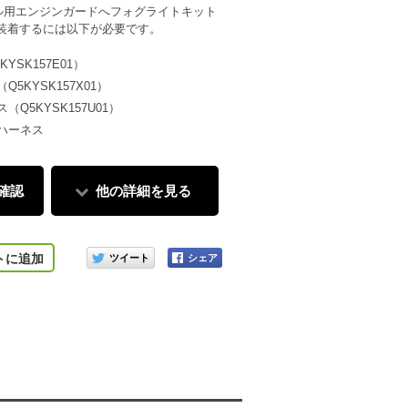
5年モデル用エンジンガードへフォグライトキット
1）を装着するには以下が必要です。
YSK157E01）
5KYSK157X01）
Q5KYSK157U01）
ハーネス
確認
他の詳細を見る
このアイテムをシェアする
トに追加