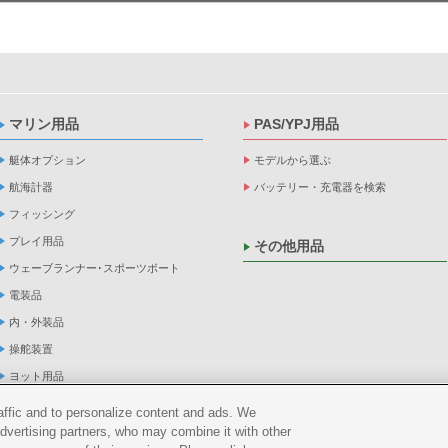
マリン用品
PAS/YPJ用品
艇体オプション
モデルから選ぶ
航海計器
バッテリー・充電器を検索
フィッシング
プレイ用品
その他用品
ウェーブランナー･スポーツボート
電装品
内・外装品
操舵装置
ヨット用品
係船品
raffic and to personalize content and ads. We
advertising partners, who may combine it with other
救命品・検査品