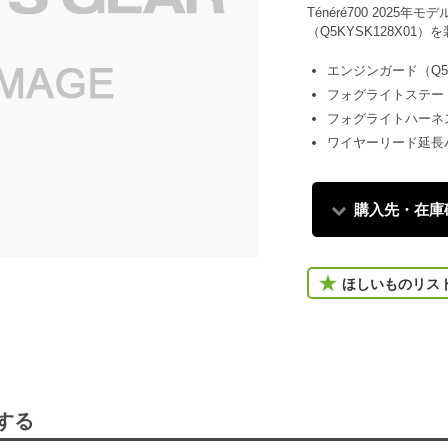
Ténéré700 202
（Q5KYSK128X0
エンジンガード（Q5K
フォグライトステー（Q
フォグライトハーネス（
ワイヤーリード延長
購入先・在庫
ほしいものリス
する