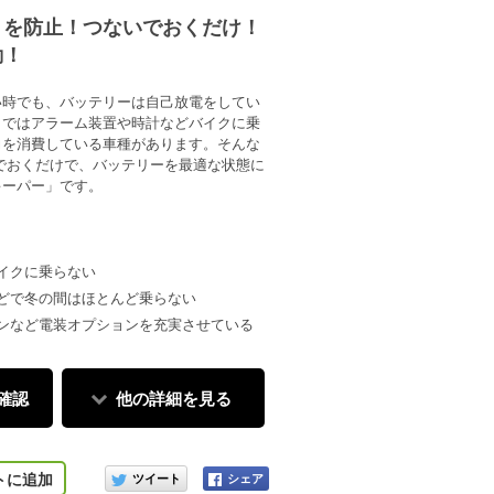
りを防止！つないでおくだけ！
動！
い時でも、バッテリーは自己放電をしてい
クではアラーム装置や時計などバイクに乗
力を消費している車種があります。そんな
いでおくだけで、バッテリーを最適な状態に
キーパー」です。
イクに乗らない
どで冬の間はほとんど乗らない
ョンなど電装オプションを充実させている
確認
他の詳細を見る
このアイテムをシェアする
トに追加