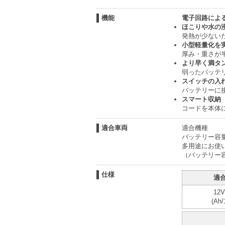
機能
電子回路によ
ほこりや水の
発熱が少ない
小型軽量化を
厚み・重さが
より早く満タ
弱ったバッテ
スイッチの入
バッテリーに
スマート収納
コードを本体
適合車両
適合機種
バッテリー容量
多用途にお使
（バッテリー
仕様
適
12V
(Ah/