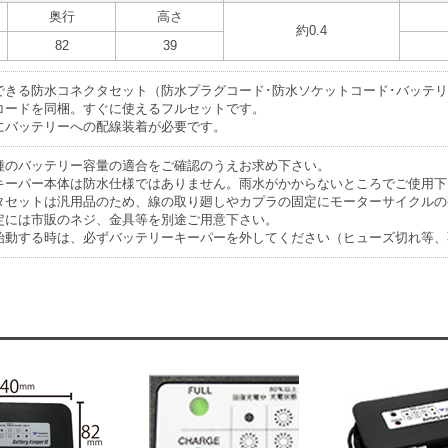
奥行
高さ
約0.4
82
39
できる防水コネクタセット（防水プラグコード･防水ソケットコード･バッテ
コードを同梱。すぐに使えるフルセットです。
にバッテリーへの配線装着が必要です。
種のバッテリー容量の適合をご確認のうえお求め下さい。
キーパー本体は防水仕様ではありません。雨水がかからないところでご使用下
タセットは汎用品のため、線の取り廻しやカプラの固定にモーターサイクルの
定には市販のネジ、金具等を別途ご用意下さい。
始動する時は、必ずバッテリーキーパーを外してください（ヒューズ切れ等、