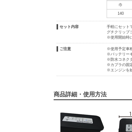
巾
140
セット内容
手軽にセット
グチクリップ
※使用開始時
ご注意
※使用予定車
※バッテリー
※防水コネク
※カプラの固
※エンジンを
商品詳細・使用方法