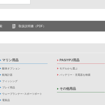
索
取扱説明書（PDF）
マリン用品
PAS/YPJ用品
艇体オプション
モデルから選ぶ
航海計器
バッテリー・充電器を検索
フィッシング
プレイ用品
その他用品
ウェーブランナー･スポーツボート
電装品