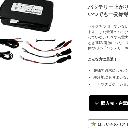
バッテリー上が
いつでも一発始
バイクを使用していな
ます。また最近のバイ
っていないときでも電
とき100V電源につな
保つのが「バッテリー
こんな方に最適！
趣味で週末にしかバ
寒冷地にお住まいな
ETCやナビゲーシ
購入先・在庫
ほしいものリス