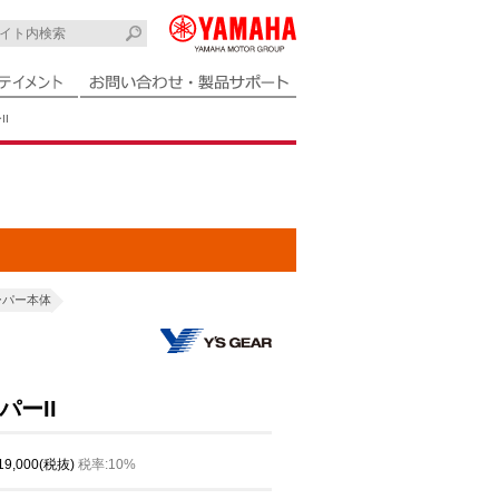
I
ーパー本体
ーII
 19,000(税抜)
税率:10%