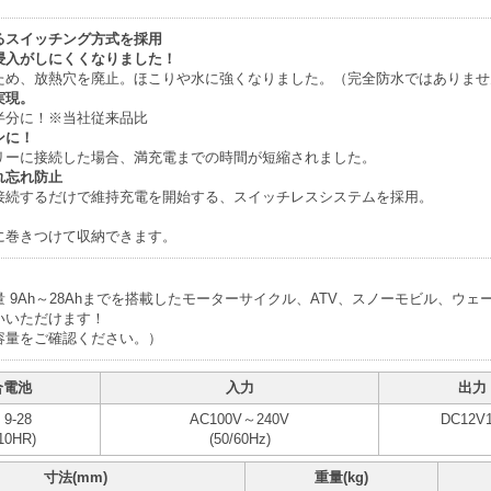
るスイッチング方式を採用
浸入がしにくくなりました！
ため、放熱穴を廃止。ほこりや水に強くなりました。
（完全防水ではありませ
実現。
半分に！
※当社従来品比
ンに！
リーに接続した場合、満充電までの時間が短縮されました。
れ忘れ防止
接続するだけで維持充電を開始する、スイッチレスシステムを採用。
に巻きつけて収納できます。
 9Ah～28Ahまでを搭載したモーターサイクル、ATV、スノーモビル、ウ
いいただけます！
容量をご確認ください。）
合電池
入力
出力
 9-28
AC100V～240V
DC12V
10HR)
(50/60Hz)
寸法(mm)
重量(kg)