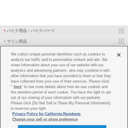
バイク用品・バイクパーツ
マリン用品
PAS/YPJ用品
We collect unique personal identifiers such as cookies to
analyze our traffic and to personalize content and ads. We
その他用品
share information about your use of our website with our
analytics and advertising partners, who may combine it with
イベント&エンターテイメント
other information that you have provided to them or that they
have collected from your use of their services. Please click
オンラインショップ
"
here
" to see more details about how we use cookies and
the retention period of each cookie. You have the right to opt
企業情報
out of our sharing of your information with our partners.
Please click [Do Not Sell or Share My Personal Information]
ご利用規約
推薦環境
プライバシーポリシー
Cookie ポリシー
to exercise your right.
Privacy Policy for California Residents
Change your sell or share preference