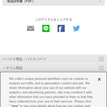
取扱説明書（PDF）
このアイテムをシェアする
バイク用品・バイクパーツ
マリン用品
PAS/YPJ用品
We collect unique personal identifiers such as cookies to
analyze our traffic and to personalize content and ads. We
その他用品
share information about your use of our website with our
analytics and advertising partners, who may combine it with
イベント&エンターテイメント
other information that you have provided to them or that they
have collected from your use of their services. Please click
オンラインショップ
"
here
" to see more details about how we use cookies and