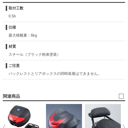
取付工数
0.5h
仕様
最大積載量：6kg
材質
スチール（ブラック粉体塗装）
ご注意
バックレストとリアボックスの同時装着はできません。
関連商品
リ
ス
23