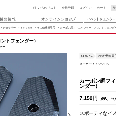
ほしいもの
リスト
会員登録
ログイン
カート
アクセサリー
STYLING
その他機種専用
カーボン調フィニッシャー（フロントフェンダ
ロントフェンダー）
ャー
STYLING
その他機種専
メーカー：
YAMAHA
カーボン調フィ
ンダー）
7,150円
（税込）
/ 6
スポーティなイ