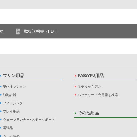
索
取扱説明書（PDF）
マリン用品
PAS/YPJ用品
艇体オプション
モデルから選ぶ
航海計器
バッテリー・充電器を検索
フィッシング
プレイ用品
その他用品
ウェーブランナー･スポーツボート
電装品
内・外装品