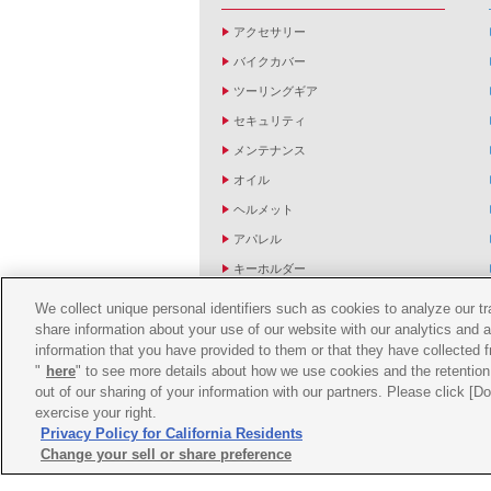
アクセサリー
バイクカバー
ツーリングギア
セキュリティ
メンテナンス
オイル
ヘルメット
アパレル
キーホルダー
バッグ
We collect unique personal identifiers such as cookies to analyze our t
share information about your use of our website with our analytics and 
バイク雑貨
information that you have provided to them or that they have collected f
YZF R1/R6レーシングキットパーツ
"
here
" to see more details about how we use cookies and the retention 
out of our sharing of your information with our partners. Please click [
exercise your right.
Privacy Policy for California Residents
Change your sell or share preference