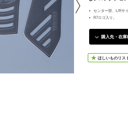
センター部、L/Rサ
R7ロゴ入り。
購入先・在庫
ほしいものリス