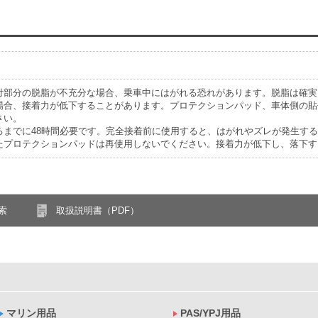
付部分の脱脂が不充分な場合、乗車中にはがれる恐れがあります。脱脂は確実
場合、接着力が低下することがあります。プロテクションパッド、車体側の貼
さい。
るまでに48時間必要です。完全接着前に使用すると、はがれやズレが発生す
たプロテクションパッドは再使用しないでください。接着力が低下し、落下す
索
取扱説明書（PDF）
マリン用品
PAS/YPJ用品