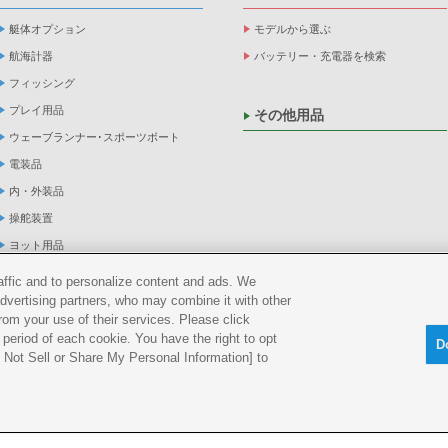
艇体オプション
モデルから選ぶ
航海計器
バッテリー・充電器を検索
フィッシング
プレイ用品
その他用品
ウェーブランナー･スポーツボート
電装品
内・外装品
操舵装置
ヨット用品
係船品
raffic and to personalize content and ads. We
advertising partners, who may combine it with other
救命品・検査品
rom your use of their services. Please click
メンテナンス
period of each cookie. You have the right to opt
D
アパレル
Do Not Sell or Share My Personal Information] to
船外機