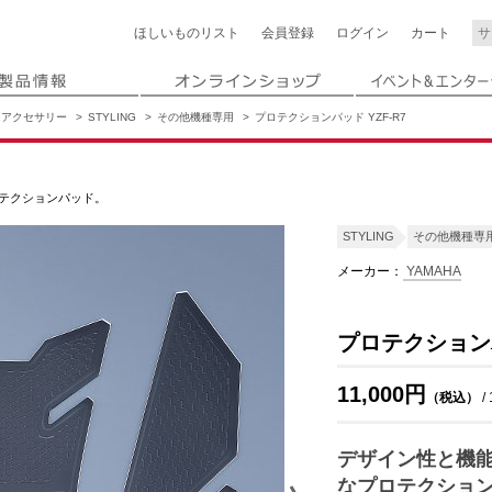
ほしいもの
リスト
会員登録
ログイン
カート
アクセサリー
STYLING
その他機種専用
プロテクションパッド YZF-R7
テクションパッド。
STYLING
その他機種専
メーカー：
YAMAHA
プロテクションパ
11,000円
（税込）
/
デザイン性と機
なプロテクショ