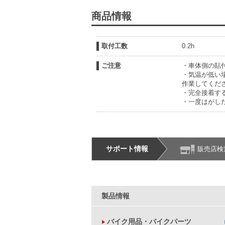
商品情報
取付工数
0.2h
ご注意
・車体側の貼
・気温が低い
作業してくだ
・完全接着す
・一度はがし
サポート情報
販売店検
製品情報
バイク用品・バイクパーツ