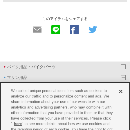
このアイテムをシェアする
バイク用品・バイクパーツ
マリン用品
PAS/YPJ用品
We collect unique personal identifiers such as cookies to
analyze our traffic and to personalize content and ads. We
その他用品
share information about your use of our website with our
analytics and advertising partners, who may combine it with
イベント&エンターテイメント
other information that you have provided to them or that they
have collected from your use of their services. Please click
オンラインショップ
"
here
" to see more details about how we use cookies and
the retention period of each cookie. You have the right to opt