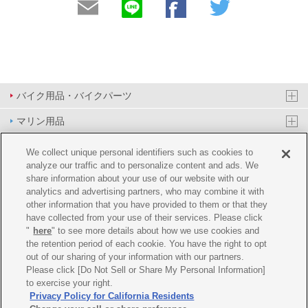
バイク用品・バイクパーツ
マリン用品
PAS/YPJ用品
We collect unique personal identifiers such as cookies to
analyze our traffic and to personalize content and ads. We
その他用品
share information about your use of our website with our
analytics and advertising partners, who may combine it with
イベント&エンターテイメント
other information that you have provided to them or that they
have collected from your use of their services. Please click
オンラインショップ
"
here
" to see more details about how we use cookies and
the retention period of each cookie. You have the right to opt
企業情報
out of our sharing of your information with our partners.
Please click [Do Not Sell or Share My Personal Information]
ご利用規約
推薦環境
プライバシーポリシー
Cookie ポリシー
to exercise your right.
Privacy Policy for California Residents