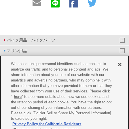
バイク用品・バイクパーツ
マリン用品
PAS/YPJ用品
We collect unique personal identifiers such as cookies to
analyze our traffic and to personalize content and ads. We
その他用品
share information about your use of our website with our
analytics and advertising partners, who may combine it with
イベント&エンターテイメント
other information that you have provided to them or that they
have collected from your use of their services. Please click
オンラインショップ
"
here
" to see more details about how we use cookies and
the retention period of each cookie. You have the right to opt
企業情報
out of our sharing of your information with our partners.
Please click [Do Not Sell or Share My Personal Information]
ご利用規約
推薦環境
プライバシーポリシー
Cookie ポリシー
to exercise your right.
Privacy Policy for California Residents