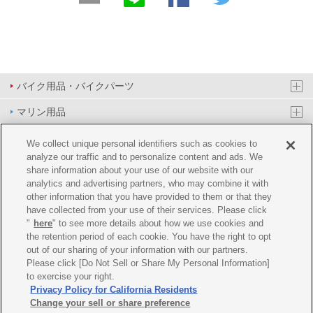
バイク用品・バイクパーツ
マリン用品
PAS/YPJ用品
We collect unique personal identifiers such as cookies to
analyze our traffic and to personalize content and ads. We
その他用品
share information about your use of our website with our
analytics and advertising partners, who may combine it with
イベント&エンターテイメント
other information that you have provided to them or that they
have collected from your use of their services. Please click
オンラインショップ
"
here
" to see more details about how we use cookies and
the retention period of each cookie. You have the right to opt
企業情報
out of our sharing of your information with our partners.
Please click [Do Not Sell or Share My Personal Information]
ご利用規約
推薦環境
プライバシーポリシー
Cookie ポリシー
to exercise your right.
Privacy Policy for California Residents
Change your sell or share preference