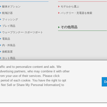
艇体オプション
モデルから選ぶ
航海計器
バッテリー・充電器を検索
フィッシング
プレイ用品
その他用品
ウェーブランナー･スポーツボート
電装品
内・外装品
操舵装置
ヨット用品
係船品
raffic and to personalize content and ads. We
advertising partners, who may combine it with other
救命品・検査品
rom your use of their services. Please click
メンテナンス
period of each cookie. You have the right to opt
D
アパレル
Do Not Sell or Share My Personal Information] to
船外機