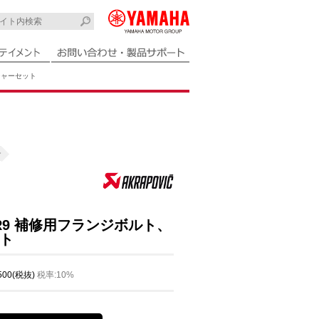
ッシャーセット
チ
CER9 補修用フランジボルト、
ト
,500(税抜)
税率:10%