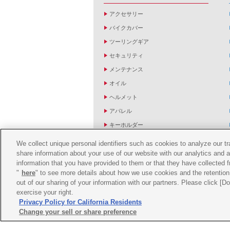
アクセサリー
バイクカバー
ツーリングギア
セキュリティ
メンテナンス
オイル
ヘルメット
アパレル
キーホルダー
バッグ
We collect unique personal identifiers such as cookies to analyze our t
share information about your use of our website with our analytics and 
バイク雑貨
information that you have provided to them or that they have collected f
YZF R1/R6レーシングキットパーツ
"
here
" to see more details about how we use cookies and the retention 
out of our sharing of your information with our partners. Please click [
exercise your right.
Privacy Policy for California Residents
Change your sell or share preference