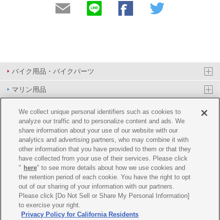
バイク用品・バイクパーツ
マリン用品
PAS/YPJ用品
We collect unique personal identifiers such as cookies to
analyze our traffic and to personalize content and ads. We
その他用品
share information about your use of our website with our
analytics and advertising partners, who may combine it with
イベント&エンターテイメント
other information that you have provided to them or that they
have collected from your use of their services. Please click
オンラインショップ
"
here
" to see more details about how we use cookies and
the retention period of each cookie. You have the right to opt
企業情報
out of our sharing of your information with our partners.
Please click [Do Not Sell or Share My Personal Information]
ご利用規約
推薦環境
プライバシーポリシー
Cookie ポリシー
to exercise your right.
Privacy Policy for California Residents