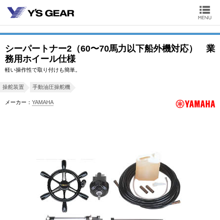
シーパートナー2（60〜70馬力以下船外機対応） 業
務用ホイール仕様
軽い操作性で取り付けも簡単。
操舵装置
手動油圧操舵機
メーカー：
YAMAHA