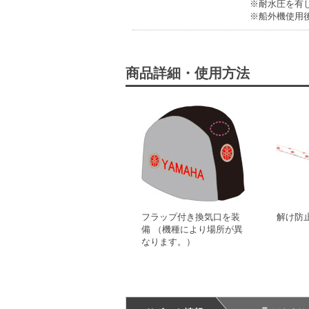
※耐水圧を有
※船外機使用
商品詳細・使用方法
フラップ付き換気口を装
解け防
備 （機種により場所が異
なります。）