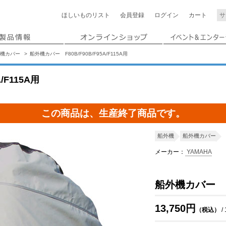
ほしいもの
リスト
会員登録
ログイン
カート
機カバー
船外機カバー F80B/F90B/F95A/F115A用
/F115A用
この商品は、生産終了商品です。
船外機
船外機カバー
メーカー：
YAMAHA
船外機カバー F80
13,750円
（税込）
/