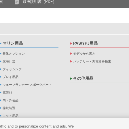
索
取扱説明書（PDF）
マリン用品
PAS/YPJ用品
艇体オプション
モデルから選ぶ
航海計器
バッテリー・充電器を検索
フィッシング
プレイ用品
その他用品
ウェーブランナー･スポーツボート
電装品
内・外装品
操舵装置
ヨット用品
係船品
raffic and to personalize content and ads. We