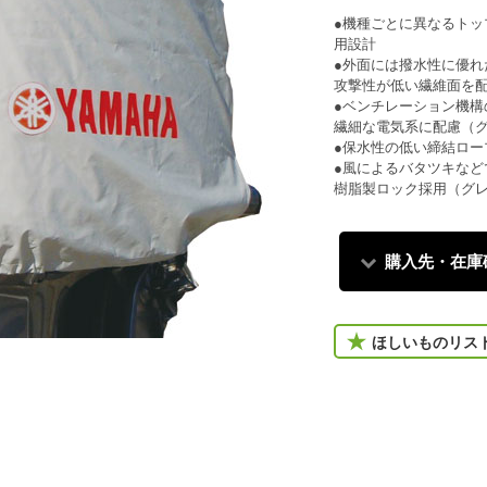
●機種ごとに異なるト
用設計
●外面には撥水性に優
攻撃性が低い繊維面を
●ベンチレーション機
繊細な電気系に配慮（
●保水性の低い締結ロ
●風によるバタツキな
樹脂製ロック採用（グ
購入先・在庫
ほしいものリス