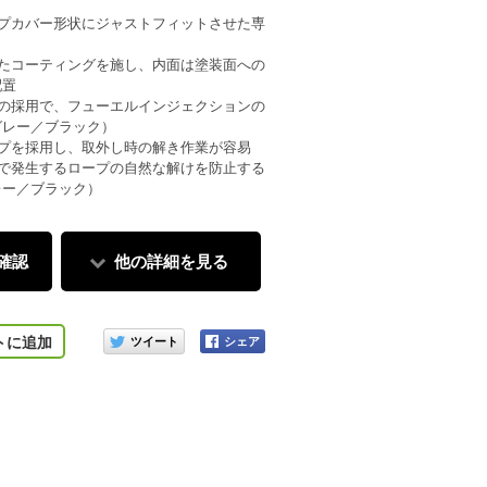
ップカバー形状にジャストフィットさせた専
れたコーティングを施し、内面は塗装面への
配置
構の採用で、フューエルインジェクションの
グレー／ブラック）
ープを採用し、取外し時の解き作業が容易
どで発生するロープの自然な解けを防止する
レー／ブラック）
確認
他の詳細を見る
このアイテムをシェアする
トに追加