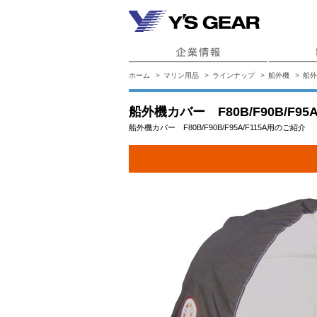
ホーム
マリン用品
ラインナップ
船外機
船外
船外機カバー F80B/F90B/F95A
船外機カバー F80B/F90B/F95A/F115A用のご紹介