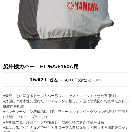
船外機カバー F125A/F150A用
15,620
（税込）
/ 14,200円(税抜)
税率:10%
●機種ごとに異なるトップカバー形状にジャストフィットさせた専用設計
●外面には撥水性に優れたコーティングを施し、内面は塗装面への攻撃性が低い
繊維面を配置
●ベンチレーション機構の採用で、フューエルインジェクションの繊細な電気系
に配慮（グレー／ブラック）
●保水性の低い締結ロープを採用し、取外し時の解き作業が容易
●風によるバタツキなどで発生するロープの自然な解けを防止する樹脂製ロック