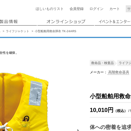
ほしいもの
リスト
会員登録
ログイン
カート
品
ライフジャケット
小型船舶用救命胴衣 TK-24ARS
全性を確保。
救命品・検査品
ライフ
メーカー：
高階救命器具
小型船舶用救命胴衣
10,010円
（税込）
/
体への密着を追