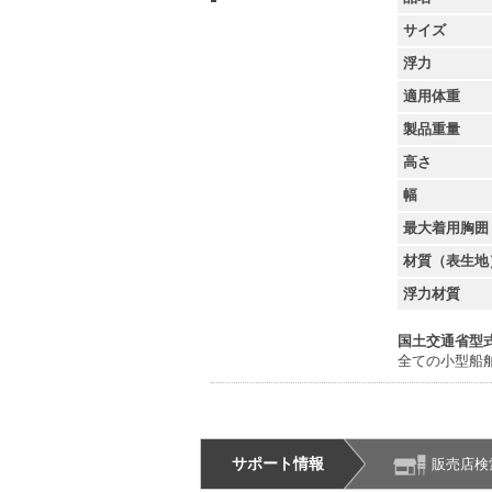
サイズ
浮力
適用体重
製品重量
高さ
幅
最大着用胸囲
材質（表生地
浮力材質
国土交通省型
全ての小型船
サポート情報
販売店検