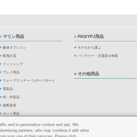
マリン用品
PAS/YPJ用品
艇体オプション
モデルから選ぶ
航海計器
バッテリー・充電器を検索
フィッシング
プレイ用品
その他用品
ウェーブランナー･スポーツボート
電装品
内・外装品
操舵装置
ヨット用品
係船品
raffic and to personalize content and ads. We
advertising partners, who may combine it with other
救命品・検査品
rom your use of their services. Please click