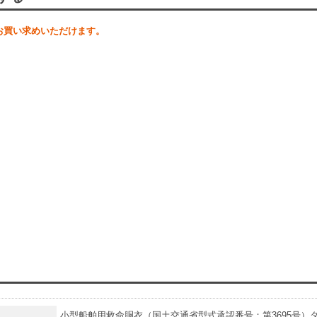
お買い求めいただけます。
小型船舶用救命胴衣（国土交通省型式承認番号：第3695号）