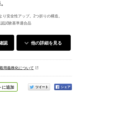
保。
より安全性アップ。2つ折りの構造。
式承認試験基準適合品
確認
他の詳細を見る
着用義務化について
オレンジ
このアイテムをシェアする
トに追加