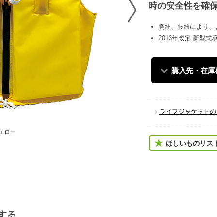
時の安全性を確
胸紐、腰紐により、
2013年改定 新型
購入先・在庫
ライフジャケットの
エロー
ほしいものリス
する