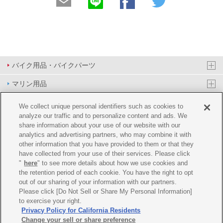
バイク用品・バイクパーツ
マリン用品
PAS/YPJ用品
We collect unique personal identifiers such as cookies to
analyze our traffic and to personalize content and ads. We
その他用品
share information about your use of our website with our
analytics and advertising partners, who may combine it with
イベント&エンターテイメント
other information that you have provided to them or that they
have collected from your use of their services. Please click
オンラインショップ
"
here
" to see more details about how we use cookies and
the retention period of each cookie. You have the right to opt
企業情報
out of our sharing of your information with our partners.
Please click [Do Not Sell or Share My Personal Information]
ご利用規約
推薦環境
プライバシーポリシー
Cookie ポリシー
to exercise your right.
Privacy Policy for California Residents
Change your sell or share preference