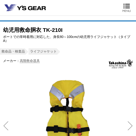
幼児用救命胴衣 TK-210I
ボートでの常時着用に対応した、身長80～100cmの幼児用ライフジャケット（タイプ
A）
救命品・検査品
ライフジャケット
メーカー：
高階救命器具