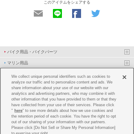
このアイテムをシェアする
バイク用品・バイクパーツ
マリン用品
PAS/YPJ用品
We collect unique personal identifiers such as cookies to
analyze our traffic and to personalize content and ads. We
その他用品
share information about your use of our website with our
analytics and advertising partners, who may combine it with
イベント&エンターテイメント
other information that you have provided to them or that they
have collected from your use of their services. Please click
オンラインショップ
"
here
" to see more details about how we use cookies and
the retention period of each cookie. You have the right to opt
企業情報
out of our sharing of your information with our partners.
Please click [Do Not Sell or Share My Personal Information]
ご利用規約
推薦環境
プライバシーポリシー
Cookie ポリシー
to exercise your right.