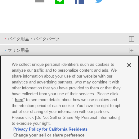
バイク用品・バイクパーツ
マリン用品
PAS/YPJ用品
We collect unique personal identifiers such as cookies to
analyze our traffic and to personalize content and ads. We
その他用品
share information about your use of our website with our
analytics and advertising partners, who may combine it with
イベント&エンターテイメント
other information that you have provided to them or that they
have collected from your use of their services. Please click
オンラインショップ
"
here
" to see more details about how we use cookies and
the retention period of each cookie. You have the right to opt
企業情報
out of our sharing of your information with our partners.
Please click [Do Not Sell or Share My Personal Information]
ご利用規約
推薦環境
プライバシーポリシー
Cookie ポリシー
to exercise your right.
Privacy Policy for California Residents
Change your sell or share preference