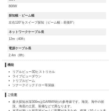
800W
探知幅・ビーム幅
左右120°をスイープ探知（ビーム幅：前後8°）
ネットワークケーブル長
12m（40ft）
電源ケーブル長
2.4m（8ft）
機能
リアルビュー3Dヒストリカル
ライブビューダウン
トリプルビーム
ソナークイックドロー等深線
ご注意
最大探知水深300mはGARMIN社の参考値です。海況、海中の状
況、海底の土質、装備などで異なります。
水流が速いと超音波ビームに影響があるため、低速（10ノット未