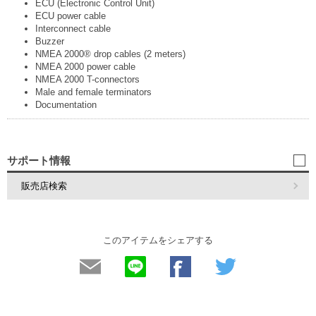
ECU (Electronic Control Unit)
ECU power cable
Interconnect cable
Buzzer
NMEA 2000® drop cables (2 meters)
NMEA 2000 power cable
NMEA 2000 T-connectors
Male and female terminators
Documentation
サポート情報
販売店検索
このアイテムをシェアする