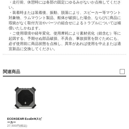
・走行前、休憩時には各部の固定にゆるみがないか点検してくださ
い。
・装着時または装着後、振動、脱落により、スピーカー等マウント
対象物、ラムマウント製品、船体が破損した場合、ならびに商品に
瑕疵がなく取付方法やパーツの組合せによるトラブルについては補
償いたしかねます。
・ご使用環境や経年変化、使用摩耗により素材劣化（錆含む）等に
起因する、予期せぬ部品破損、不具合、事故損害を防ぐためにも、
必ず使用前に商品状態を点検し、異常があれば使用を中止または適
宜新品に交換してください。
関連商品
ECOXGEAR EcoDriftスピ
ーカー
27,500円(税込)