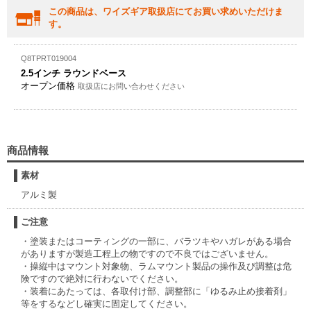
この商品は、ワイズギア取扱店にてお買い求めいただけま
す。
Q8TPRT019004
2.5インチ ラウンドベース
オープン価格
取扱店にお問い合わせください
商品情報
素材
アルミ製
ご注意
・塗装またはコーティングの一部に、バラツキやハガレがある場合
がありますが製造工程上の物ですので不良ではございません。
・操縦中はマウント対象物、ラムマウント製品の操作及び調整は危
険ですので絶対に行わないでください。
・装着にあたっては、各取付け部、調整部に「ゆるみ止め接着剤」
等をするなどし確実に固定してください。