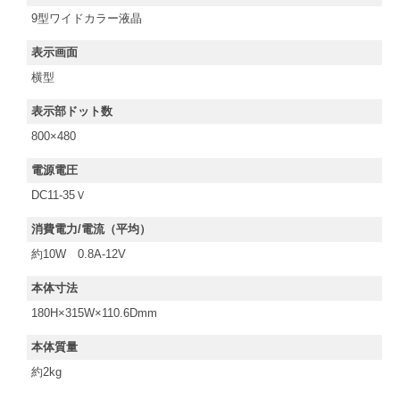
9型ワイドカラー液晶
表示画面
横型
表示部ドット数
800×480
電源電圧
DC11-35Ｖ
消費電力/電流（平均）
約10W 0.8A-12V
本体寸法
180H×315W×110.6Dmm
本体質量
約2kg