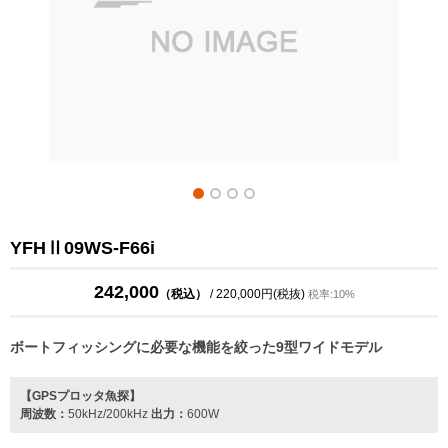
YFHⅡ09WS-F66i
242,000
（税込）
/ 220,000円(税抜)
税率:10%
ボートフィッシングに必要な機能を絞った9型ワイドモデル
【GPSプロッタ魚探】
周波数：
50kHz/200kHz
出力：
600W