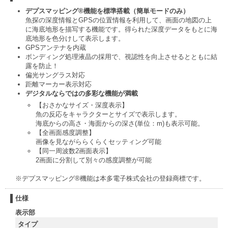
デプスマッピング®機能を標準搭載（簡単モードのみ）
魚探の深度情報とGPSの位置情報を利用して、画面の地図の上
に海底地形を描写する機能です。得られた深度データをもとに海
底地形を色分けして表示します。
GPSアンテナを内蔵
ボンディング処理液晶の採用で、視認性を向上させるとともに結
露を防止！
偏光サングラス対応
距離マーカー表示対応
デジタルならではの多彩な機能が満載
【おさかなサイズ・深度表示】
魚の反応をキャラクターとサイズで表示します。
海底からの高さ・海面からの深さ(単位：m)も表示可能。
【全画面感度調整】
画像を見ながららくらくセッティング可能
【同一周波数2画面表示】
2画面に分割して別々の感度調整が可能
※デプスマッピング®機能は本多電子株式会社の登録商標です。
仕様
表示部
タイプ