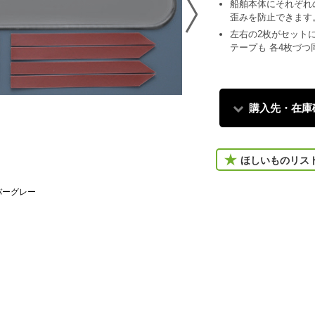
船舶本体にそれぞれ
歪みを防止できます
左右の2枚がセット
テープも 各4枚づ
購入先・在庫
ほしいものリス
バーグレー