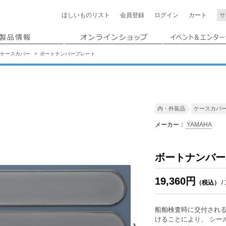
ほしいもの
リスト
会員登録
ログイン
カート
ケースカバー
ボートナンバープレート
内・外装品
ケースカバ
メーカー：
YAMAHA
ボートナンバー
19,360円
（税込）
/
船舶検査時に交付され
けることにより、 シー