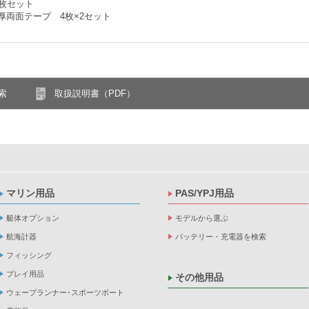
 2枚セット
mm厚両面テープ 4枚×2セット
索
取扱説明書（PDF）
マリン用品
PAS/YPJ用品
艇体オプション
モデルから選ぶ
航海計器
バッテリー・充電器を検索
フィッシング
プレイ用品
その他用品
ウェーブランナー･スポーツボート