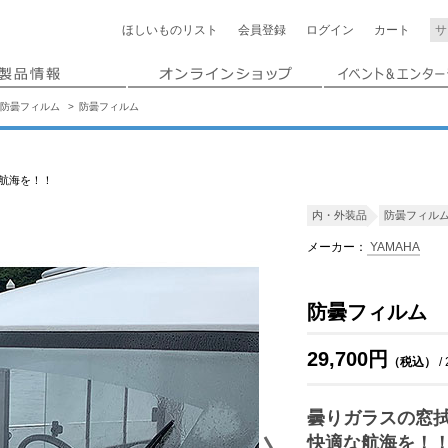
ほしいもの
リスト
会員登録
ログイン
カート
防曇フィルム
防曇フィルム
航海を！！
内・外装品
防曇フィル
メーカー：
YAMAHA
防曇フィルム
29,700円
（税込）
/
曇りガラスの窓
快適な航海を！