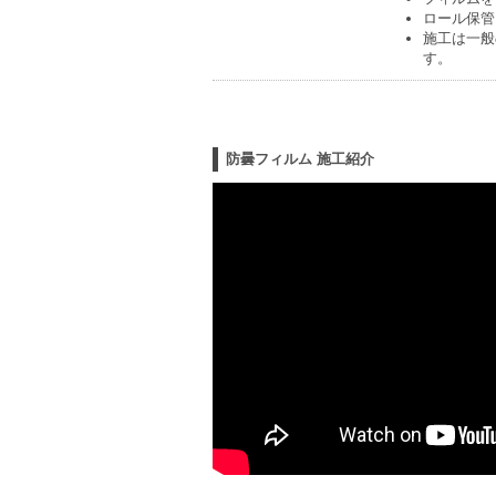
ロール保管
施工は一般
す。
防曇フィルム 施工紹介