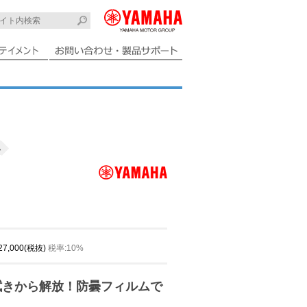
ム
 27,000(税抜)
税率:10%
拭きから解放！防曇フィルムで
！