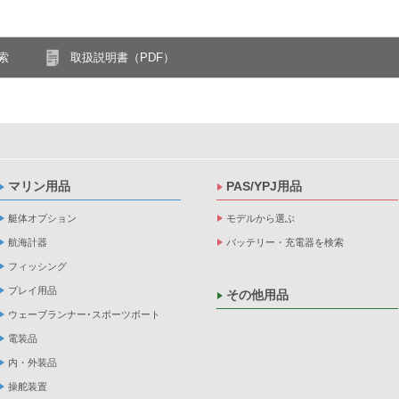
索
取扱説明書（PDF）
マリン用品
PAS/YPJ用品
艇体オプション
モデルから選ぶ
航海計器
バッテリー・充電器を検索
フィッシング
プレイ用品
その他用品
ウェーブランナー･スポーツボート
電装品
内・外装品
操舵装置