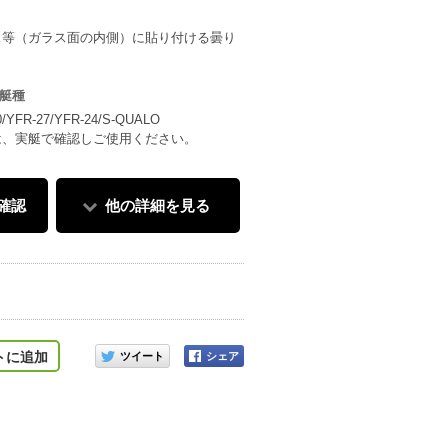
ス等（ガラス面の内側）に貼り付ける曇り
艇種
0/YFR-27/YFR-24/S-QUALO
は、実艇で確認しご使用ください。
確認
他の詳細を見る
このアイテムをシェアする
トに追加