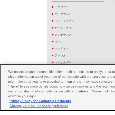
アクセサリー
バイクカバー
ツーリングギア
セキュリティ
メンテナンス
オイル
ヘルメット
アパレル
キーホルダー
バッグ
We collect unique personal identifiers such as cookies to analyze our t
share information about your use of our website with our analytics and 
バイク雑貨
information that you have provided to them or that they have collected f
YZF R1/R6レーシングキットパーツ
"
here
" to see more details about how we use cookies and the retention 
out of our sharing of your information with our partners. Please click [
exercise your right.
Privacy Policy for California Residents
Change your sell or share preference