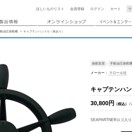
ほしいもの
リスト
会員登録
ログイン
カート
動油圧操舵機
キャプテンハンドル（角あり）
操舵装置
手動油圧操舵
メーカー：
マロール社
キャプテンハン
30,800円
（税込）
/
SEAPARTNERロゴ入り