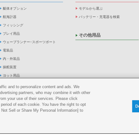
艇体オプション
モデルから選ぶ
航海計器
バッテリー・充電器を検索
フィッシング
プレイ用品
その他用品
ウェーブランナー･スポーツボート
電装品
内・外装品
操舵装置
ヨット用品
係船品
raffic and to personalize content and ads. We
advertising partners, who may combine it with other
救命品・検査品
rom your use of their services. Please click
メンテナンス
period of each cookie. You have the right to opt
D
アパレル
Do Not Sell or Share My Personal Information] to
船外機