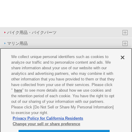
バイク用品・バイクパーツ
マリン用品
PAS/YPJ用品
We collect unique personal identifiers such as cookies to
analyze our traffic and to personalize content and ads. We
その他用品
share information about your use of our website with our
analytics and advertising partners, who may combine it with
イベント&エンターテイメント
other information that you have provided to them or that they
have collected from your use of their services. Please click
オンラインショップ
"
here
" to see more details about how we use cookies and
the retention period of each cookie. You have the right to opt
企業情報
out of our sharing of your information with our partners.
Please click [Do Not Sell or Share My Personal Information]
ご利用規約
推薦環境
プライバシーポリシー
Cookie ポリシー
to exercise your right.
Privacy Policy for California Residents
Change your sell or share preference