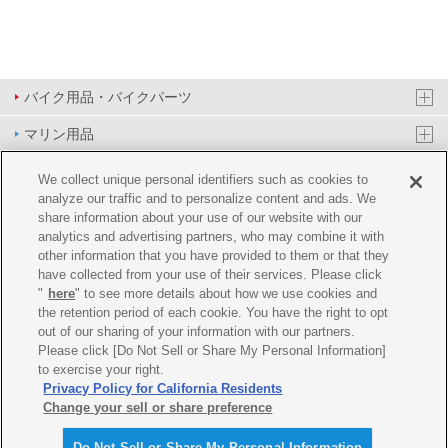
バイク用品・バイクパーツ
マリン用品
PAS/YPJ用品
We collect unique personal identifiers such as cookies to
analyze our traffic and to personalize content and ads. We
その他用品
share information about your use of our website with our
analytics and advertising partners, who may combine it with
イベント&エンターテイメント
other information that you have provided to them or that they
have collected from your use of their services. Please click
オンラインショップ
"
here
" to see more details about how we use cookies and
the retention period of each cookie. You have the right to opt
企業情報
out of our sharing of your information with our partners.
Please click [Do Not Sell or Share My Personal Information]
ご利用規約
推薦環境
プライバシーポリシー
Cookie ポリシー
to exercise your right.
Privacy Policy for California Residents
Change your sell or share preference
Do Not Sell or Share My Personal Information