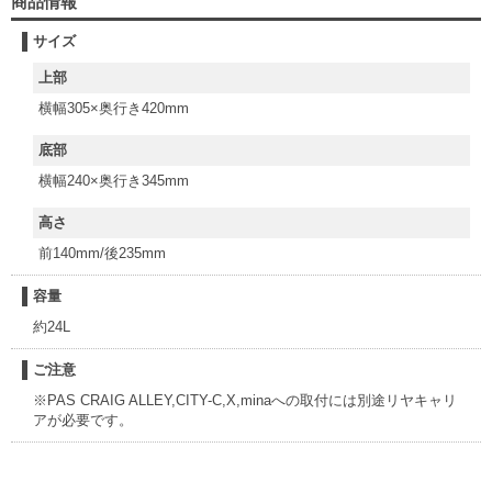
商品情報
サイズ
上部
横幅305×奥行き420mm
底部
横幅240×奥行き345mm
高さ
前140mm/後235mm
容量
約24L
ご注意
※PAS CRAIG ALLEY,CITY-C,X,minaへの取付には別途リヤキャリ
アが必要です。