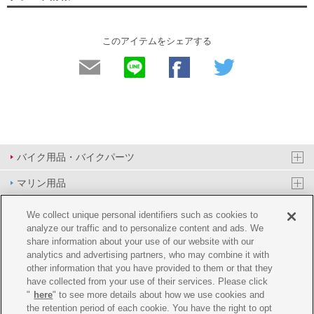
このアイテムをシェアする
バイク用品・バイクパーツ
マリン用品
PAS/YPJ用品
We collect unique personal identifiers such as cookies to
analyze our traffic and to personalize content and ads. We
その他用品
share information about your use of our website with our
analytics and advertising partners, who may combine it with
イベント&エンターテイメント
other information that you have provided to them or that they
have collected from your use of their services. Please click
オンラインショップ
"
here
" to see more details about how we use cookies and
the retention period of each cookie. You have the right to opt
企業情報