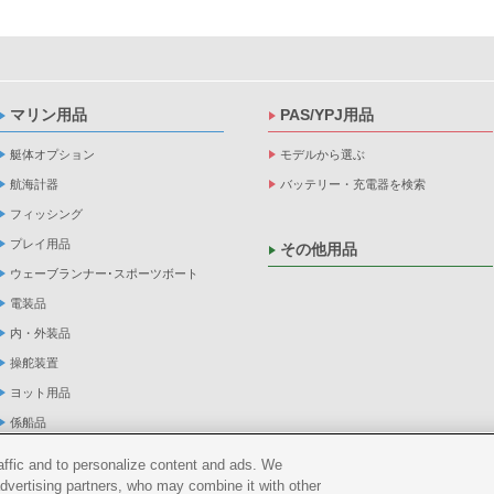
マリン用品
PAS/YPJ用品
艇体オプション
モデルから選ぶ
航海計器
バッテリー・充電器を検索
フィッシング
プレイ用品
その他用品
ウェーブランナー･スポーツボート
電装品
内・外装品
操舵装置
ヨット用品
係船品
救命品・検査品
raffic and to personalize content and ads. We
メンテナンス
advertising partners, who may combine it with other