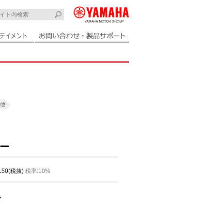
他
ー
,150(税抜)
税率:10%
ー