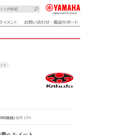
メット
,200(税抜)
税率:10%
段着ヘルメット