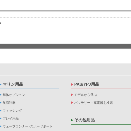
m
マリン用品
PAS/YPJ用品
艇体オプション
モデルから選ぶ
航海計器
バッテリー・充電器を検索
フィッシング
プレイ用品
その他用品
ウェーブランナー･スポーツボート