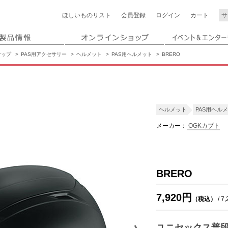
ほしいもの
リスト
会員登録
ログイン
カート
ナップ
PAS用アクセサリー
ヘルメット
PAS用ヘルメット
BRERO
ヘルメット
PAS用ヘル
メーカー：
OGKカブト
BRERO
7,920円
（税込）
/ 7
ユニセックス普