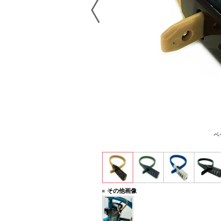
ジ
ベ
その他画像