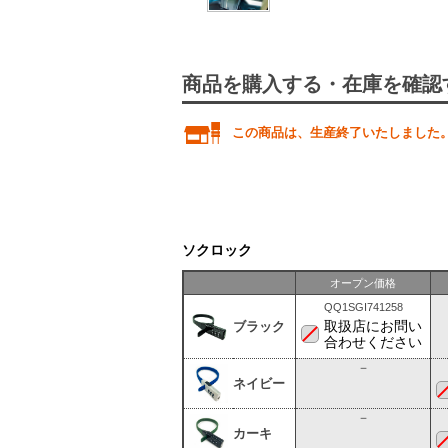
商品を購入する・在庫を確認
この商品は、生産終了いたしました
ソクロック
オープン価格
QQ1SGI741258
取扱店にお問い
ブラック
合わせください
－
ネイビー
－
カーキ