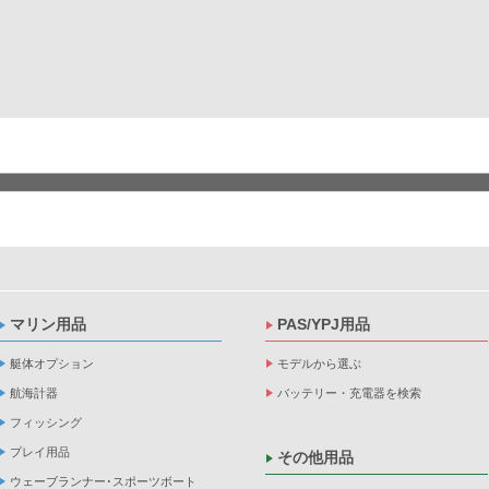
マリン用品
PAS/YPJ用品
艇体オプション
モデルから選ぶ
航海計器
バッテリー・充電器を検索
フィッシング
プレイ用品
その他用品
ウェーブランナー･スポーツボート