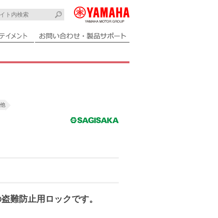
他
の盗難防止用ロックです。