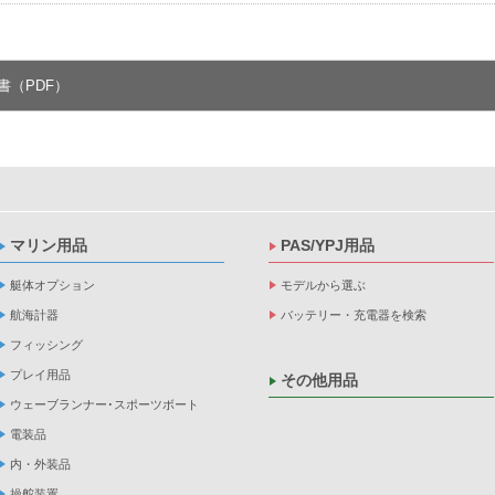
書（PDF）
マリン用品
PAS/YPJ用品
艇体オプション
モデルから選ぶ
航海計器
バッテリー・充電器を検索
フィッシング
プレイ用品
その他用品
ウェーブランナー･スポーツボート
電装品
内・外装品
操舵装置