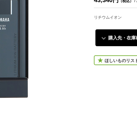
43,340円
（税込）
/
リチウムイオン
購入先・在庫
ほしいものリス