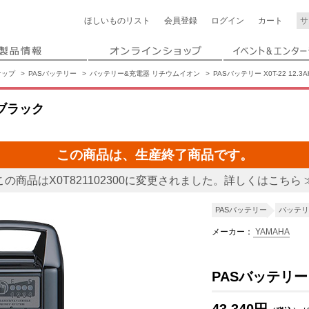
ほしいもの
リスト
会員登録
ログイン
カート
ナップ
PASバッテリー
バッテリー&充電器 リチウムイオン
PASバッテリー X0T-22 12.3
h ブラック
この商品は、生産終了商品です。
この商品はX0T821102300に変更されました。詳しくはこちら 
PASバッテリー
バッテリ
メーカー：
YAMAHA
PASバッテリー X