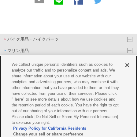
バイク用品・バイクパーツ
マリン用品
PAS/YPJ用品
We collect unique personal identifiers such as cookies to
analyze our traffic and to personalize content and ads. We
その他用品
share information about your use of our website with our
analytics and advertising partners, who may combine it with
イベント&エンターテイメント
other information that you have provided to them or that they
have collected from your use of their services. Please click
オンラインショップ
"
here
" to see more details about how we use cookies and
the retention period of each cookie. You have the right to opt
企業情報
out of our sharing of your information with our partners.
Please click [Do Not Sell or Share My Personal Information]
ご利用規約
推薦環境
プライバシーポリシー
Cookie ポリシー
to exercise your right.
Privacy Policy for California Residents
Change your sell or share preference