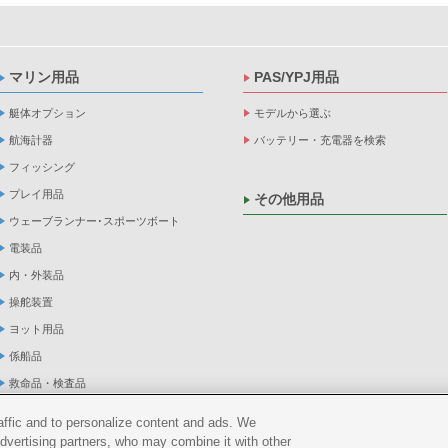
マリン用品
PAS/YPJ用品
艇体オプション
モデルから選ぶ
航海計器
バッテリー・充電器を検索
フィッシング
プレイ用品
その他用品
ウェーブランナー･スポーツボート
電装品
内・外装品
操舵装置
ヨット用品
係船品
救命品・検査品
メンテナンス
raffic and to personalize content and ads. We
アパレル
advertising partners, who may combine it with other