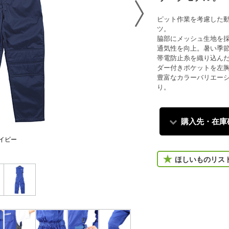
ピット作業を考慮した
ツ。
脇部にメッシュ生地を
通気性を向上。暑い季
帯電防止糸を織り込ん
ダー付きポケットを左
豊富なカラーバリエーシ
り。
購入先・在庫
イビー
ほしいものリス