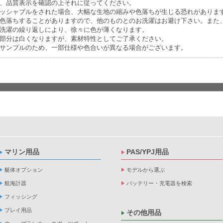
、品質表示を確認の上それに従ってください。
ッシャブルをされた場合、大幅な生地の縮みや色落ちが生じる恐れがありま
色落ちすることがありますので、他のものとのお洗濯はお避け下さい。また
洗濯の繰り返しにより、徐々に色が薄くなります。
部分は白くなりますが、素材特性としてご了承ください。
サンプルのため、一部仕様や色合いが異なる場合がございます。
マリン用品
PAS/YPJ用品
艇体オプション
モデルから選ぶ
航海計器
バッテリー・充電器を検索
フィッシング
プレイ用品
その他用品