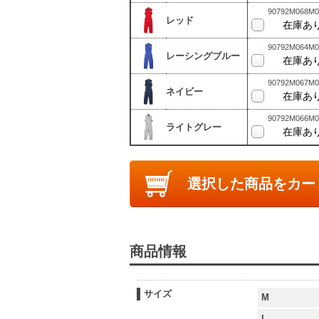
90792M068M0
レッド
在庫あ
90792M064M0
レーシングブルー
在庫あ
90792M067M0
ネイビー
在庫あ
90792M066M0
ライトグレー
在庫あ
選択した商品をカー
商品情報
サイズ
M
L