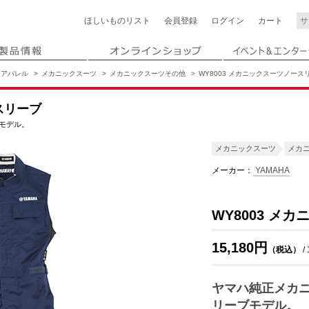
ほしいもの
リスト
会員登録
ログイン
カート
アパレル
メカニックスーツ
メカニックスーツその他
WY8003 メカニックスーツノース
スリーブ
モデル。
メカニックスーツ
メカ
メーカー：
YAMAHA
WY8003 メ
15,180円
（税込）
/
ヤマハ純正メカ
リーブモデル。