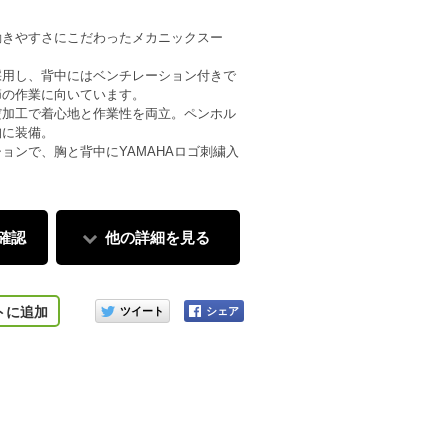
動きやすさにこだわったメカニックスー
採用し、背中にはベンチレーション付きで
節の作業に向いています。
だ加工で着心地と作業性を両立。ペンホル
胸に装備。
ョンで、胸と背中にYAMAHAロゴ刺繍入
確認
他の詳細を見る
ブラック
このアイテムをシェアする
トに追加