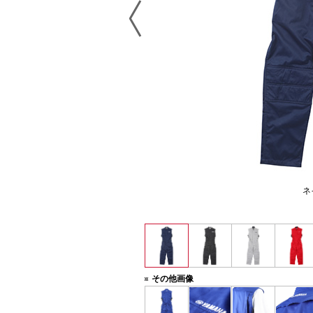
ット】
ネ
。
その他画像