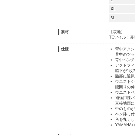
XL
3L
素材
【表地】
TCツイル：帯
仕様
背中アクシ
背中のツッ
背中ベンチ
アクトフィ
脇下が1枚
脇部に通気
ウエストシ
腰回りの伸
ウエストベ
補強用膝パ
直接地面に
中のものが
ペン挿し付
角を丸くし
YAMAH