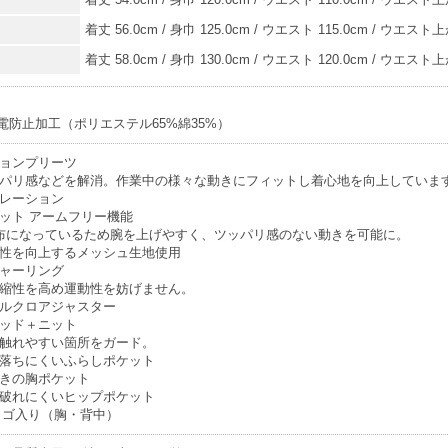
着丈 56.0cm / 身巾 125.0cm / ウエスト 115.0cm / ウエスト上が
着丈 58.0cm / 身巾 130.0cm / ウエスト 120.0cm / ウエスト上が
電防止加工（ポリエステル65%綿35%）
ョンプリーツ
パリ感などを解消。作業中の様々な動きにフィットし着心地を向上していま
レーション
ット アームフリー機能
布になっているため腕を上げやすく、ツッパリ感のない動きを可能に。
性を向上するメッシュ生地使用
ャーリング
縮性を高め運動性を妨げません。
ルクロアジャスター
ッド＋ニット
触れやすい箇所をガード。
落ちにくいふらしポケット
きの胸ポケット
破れにくいヒップポケット
Aロゴ入り（胸・背中）