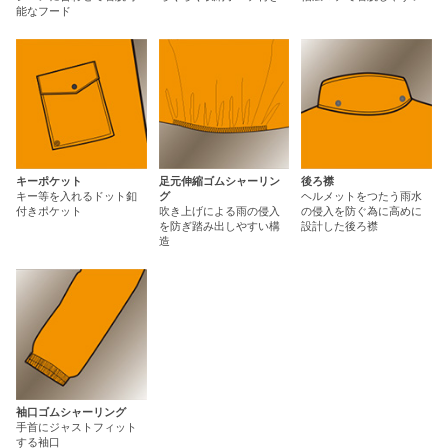
能なフード
キーポケット
足元伸縮ゴムシャーリン
後ろ襟
キー等を入れるドット釦
グ
ヘルメットをつたう雨水
付きポケット
吹き上げによる雨の侵入
の侵入を防ぐ為に高めに
を防ぎ踏み出しやすい構
設計した後ろ襟
造
袖口ゴムシャーリング
手首にジャストフィット
する袖口