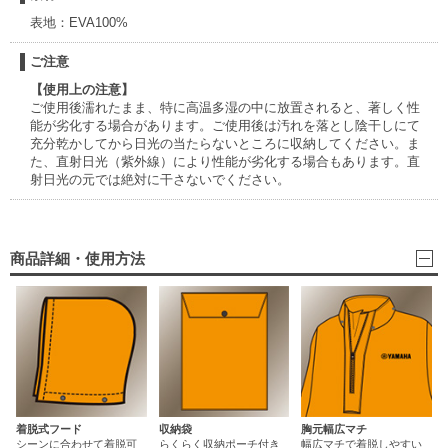
表地：EVA100%
ご注意
【使用上の注意】
ご使用後濡れたまま、特に高温多湿の中に放置されると、著しく性
能が劣化する場合があります。ご使用後は汚れを落とし陰干しにて
充分乾かしてから日光の当たらないところに収納してください。ま
た、直射日光（紫外線）により性能が劣化する場合もあります。直
射日光の元では絶対に干さないでください。
商品詳細・使用方法
着脱式フード
収納袋
胸元幅広マチ
シーンに合わせて着脱可
らくらく収納ポーチ付き
幅広マチで着脱しやすい