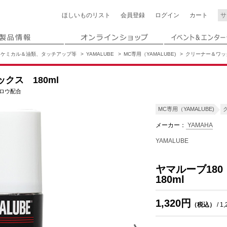
ほしいもの
リスト
会員登録
ログイン
カート
ケミカル＆油類、タッチアップ等
YAMALUBE
MC専用（YAMALUBE)
クリーナー＆ワッ
クス 180ml
ロウ配合
MC専用（YAMALUBE)
メーカー：
YAMAHA
YAMALUBE
ヤマルーブ18
180ml
1,320円
（税込）
/ 1