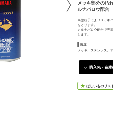
メッキ部分の汚
ルナバロウ配合
高微粒子によりメッキ
をとります。
カルナバロウ配合で光
します。
用途
メッキ、ステンレス、
購入先・在庫
ほしいものリス