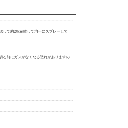
認して約20cm離して均一にスプレーして
い切る前にガスがなくなる恐れがありますの