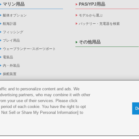
マリン用品
PAS/YPJ用品
艇体オプション
モデルから選ぶ
航海計器
バッテリー・充電器を検索
フィッシング
プレイ用品
その他用品
ウェーブランナー･スポーツボート
電装品
内・外装品
操舵装置
ヨット用品
raffic and to personalize content and ads. We
係船品
advertising partners, who may combine it with other
救命品・検査品
rom your use of their services. Please click
period of each cookie. You have the right to opt
メンテナンス
D
Do Not Sell or Share My Personal Information] to
アパレル
船外機