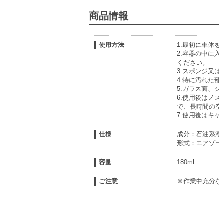
商品情報
使用方法
1.最初に車体
2.容器の中
ください。
3.スポンジ
4.特に汚れ
5.ガラス面
6.使用後は
で、長時間の
7.使用後は
仕様
成分：石油系
形式：エアゾ
容量
180ml
ご注意
※作業中充分