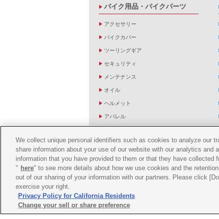
バイク用品・バイクパーツ
アクセサリー
バイクカバー
ツーリングギア
セキュリティ
メンテナンス
オイル
ヘルメット
アパレル
キーホルダー
We collect unique personal identifiers such as cookies to analyze our t
バッグ
share information about your use of our website with our analytics and 
バイク雑貨
information that you have provided to them or that they have collected f
"
here
" to see more details about how we use cookies and the retention 
YZF R1/R6レーシングキットパーツ
out of our sharing of your information with our partners. Please click [
exercise your right.
Privacy Policy for California Residents
Change your sell or share preference