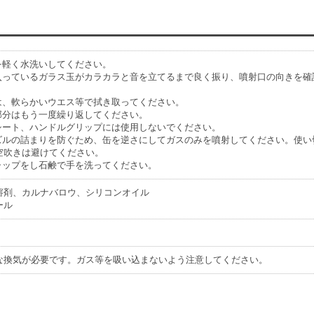
を軽く水洗いしてください。
に入っているガラス玉がカラカラと音を立てるまで良く振り、噴射口の向きを確
又は、軟らかいウエス等で拭き取ってください。
た部分はもう一度繰り返してください。
、シート、ハンドルグリップには使用しないでください。
ノズルの詰まりを防ぐため、缶を逆さにしてガスのみを噴射してください。使
空吹きは避けてください。
キャップをし石鹸で手を洗ってください。
溶剤、カルナバロウ、シリコンオイル
ール
な換気が必要です。ガス等を吸い込まないよう注意してください。