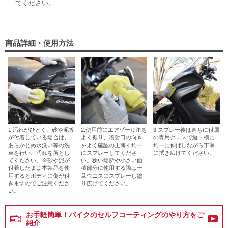
てください。
商品詳細・使用方法
1.汚れがひどく、砂や泥等
2.使用前にエアゾール缶を
3.スプレー後は直ちに付属
が付着している場合は、
よく振り、噴射口の向き
の専用クロスで縦・横に
あらかじめ水洗い等の洗
をよく確認の上薄く均一
均一に伸ばしながら丁寧
車を行い、汚れを落とし
にスプレーしてくださ
に拭き広げてください。
てください。※砂や泥が
い。狭い場所や小さい面
付着したまま本製品を使
積部分に使用する際は一
用するとボディに傷が付
旦ウエスにスプレーし塗
きますのでご注意くださ
り広げてください。
い。
お手軽簡単！バイクのセルフコーティングのやり方をご
紹介