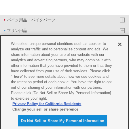
バイク用品・バイクパーツ
マリン用品
PAS/YPJ用品
We collect unique personal identifiers such as cookies to
analyze our traffic and to personalize content and ads. We
その他用品
share information about your use of our website with our
analytics and advertising partners, who may combine it with
イベント&エンターテイメント
other information that you have provided to them or that they
have collected from your use of their services. Please click
オンラインショップ
"
here
" to see more details about how we use cookies and
the retention period of each cookie. You have the right to opt
企業情報
out of our sharing of your information with our partners.
Please click [Do Not Sell or Share My Personal Information]
ご利用規約
推薦環境
プライバシーポリシー
Cookie ポリシー
to exercise your right.
Privacy Policy for California Residents
Change your sell or share preference
Do Not Sell or Share My Personal Information
© Y'SGEAR CO.,LTD.ALL RIGHTS RESERVED.