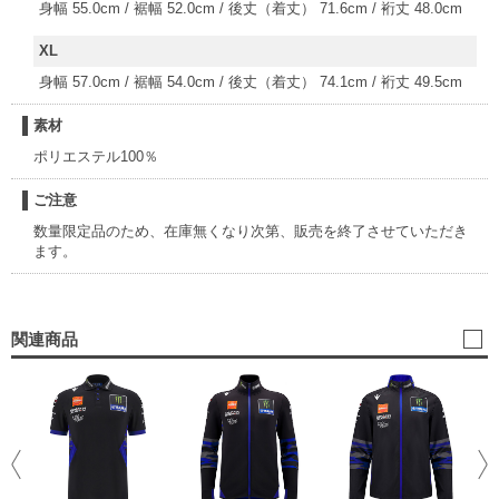
身幅 55.0cm / 裾幅 52.0cm / 後丈（着丈） 71.6cm / 裄丈 48.0cm
XL
身幅 57.0cm / 裾幅 54.0cm / 後丈（着丈） 74.1cm / 裄丈 49.5cm
素材
ポリエステル100％
ご注意
数量限定品のため、在庫無くなり次第、販売を終了させていただき
ます。
関連商品
Mo
ム
7,