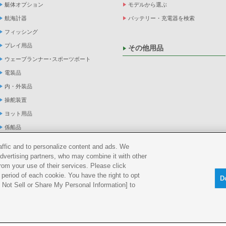
艇体オプション
モデルから選ぶ
航海計器
バッテリー・充電器を検索
フィッシング
プレイ用品
その他用品
ウェーブランナー･スポーツボート
電装品
内・外装品
操舵装置
ヨット用品
係船品
救命品・検査品
raffic and to personalize content and ads. We
メンテナンス
advertising partners, who may combine it with other
rom your use of their services. Please click
アパレル
period of each cookie. You have the right to opt
D
船外機
Do Not Sell or Share My Personal Information] to