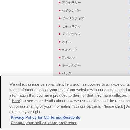
アクセサリー
バイクカバー
ツーリングギア
セキュリティ
メンテナンス
オイル
ヘルメット
アパレル
キーホルダー
バッグ
バイク雑貨
We collect unique personal identifiers such as cookies to analyze our t
YZF R1/R6レーシングキットパーツ
share information about your use of our website with our analytics and 
information that you have provided to them or that they have collected f
"
here
" to see more details about how we use cookies and the retention 
out of our sharing of your information with our partners. Please click [
exercise your right.
Privacy Policy for California Residents
Change your sell or share preference