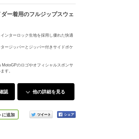
5ライダー着用のフルジップスウェ
るインターロック生地を採用し優れた快適
ンタージッパーとジッパー付きサイドポケ
Yamaha MotoGPのロゴやオフィシャルスポンサ
います。
確認
他の詳細を見る
このアイテムをシェアする
トに追加