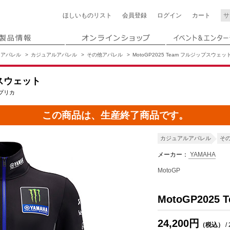
ほしいもの
リスト
会員登録
ログイン
カート
アパレル
カジュアルアパレル
その他アパレル
MotoGP2025 Team フルジップスウェッ
プスウェット
レプリカ
この商品は、生産終了商品です。
カジュアルアパレル
そ
メーカー：
YAMAHA
MotoGP
MotoGP202
24,200円
（税込）
/