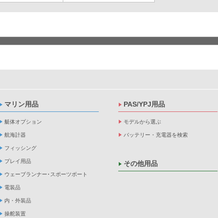
マリン用品
PAS/YPJ用品
艇体オプション
モデルから選ぶ
航海計器
バッテリー・充電器を検索
フィッシング
プレイ用品
その他用品
ウェーブランナー･スポーツボート
電装品
内・外装品
操舵装置