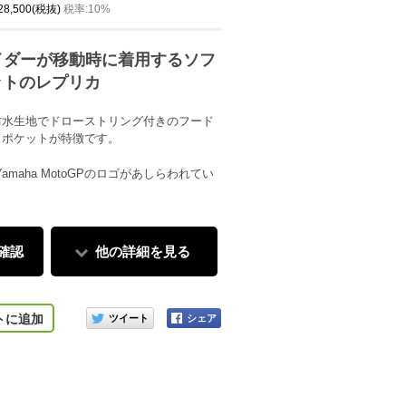
 28,500(税抜)
税率:10%
5ライダーが移動時に着用するソフ
ットのレプリカ
防水生地でドローストリング付きのフード
ドポケットが特徴です。
gy Yamaha MotoGPのロゴがあしらわれてい
確認
他の詳細を見る
このアイテムをシェアする
トに追加