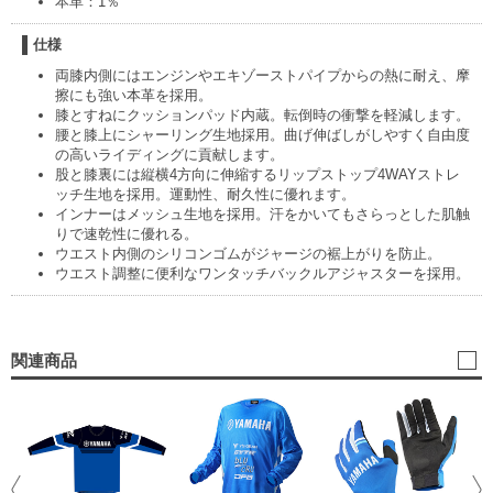
本革：1％
仕様
両膝内側にはエンジンやエキゾーストパイプからの熱に耐え、摩
擦にも強い本革を採用。
膝とすねにクッションパッド内蔵。転倒時の衝撃を軽減します。
腰と膝上にシャーリング生地採用。曲げ伸ばしがしやすく自由度
の高いライディングに貢献します。
股と膝裏には縦横4方向に伸縮するリップストップ4WAYストレ
ッチ生地を採用。運動性、耐久性に優れます。
インナーはメッシュ生地を採用。汗をかいてもさらっとした肌触
りで速乾性に優れる。
ウエスト内側のシリコンゴムがジャージの裾上がりを防止。
ウエスト調整に便利なワンタッチバックルアジャスターを採用。
関連商品
M
ィ
5,