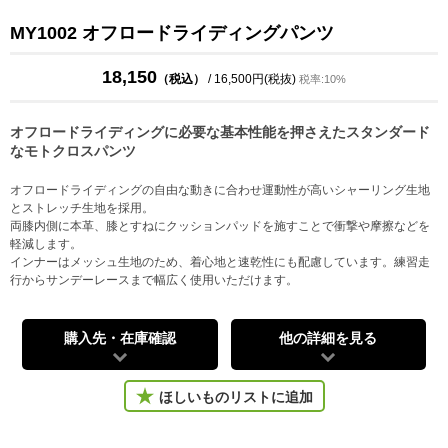
MY1002 オフロードライディングパンツ
18,150
（税込）
/ 16,500円(税抜)
税率:10%
オフロードライディングに必要な基本性能を押さえたスタンダード
なモトクロスパンツ
オフロードライディングの自由な動きに合わせ運動性が高いシャーリング生地
とストレッチ生地を採用。
両膝内側に本革、膝とすねにクッションパッドを施すことで衝撃や摩擦などを
軽減します。
インナーはメッシュ生地のため、着心地と速乾性にも配慮しています。練習走
行からサンデーレースまで幅広く使用いただけます。
購入先・在庫確認
他の詳細を見る
ほしいものリストに追加